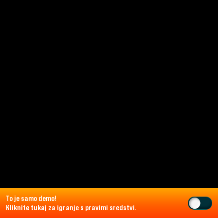
To je samo demo!
Kliknite tukaj
za igranje s pravimi sredstvi.