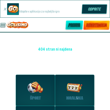
Golisimo Aplikacija
ODPRITE
Vstopite v aplikacijo za najboljšo igro
PRIJAVA
REGISTRACIJA
404 stran ni najdena
UPS! TE STRANI NISMO NAŠLI
Oglejte si najbolj priljubljene razdelke.
ŠPORT
IGRALNICA