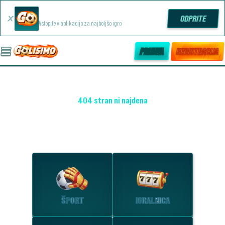
Golisimo Aplikacija
ODPRITE
Vstopite v aplikacijo za najboljšo igro
PRIJAVA
REGISTRACIJA
404 stran ni najdena
UPS! TE STRANI NISMO NAŠLI
Oglejte si najbolj priljubljene razdelke.
ŠPORT
IGRALNICA