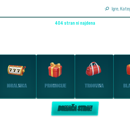
Igre, Kate
404 stran ni najdena
UPS! TE STRANI NISMO NAŠLI
Oglejte si najbolj priljubljene razdelke.
IGRALNICA
PROMOCIJE
TRGOVINA
BL
DOMAČA STRAN