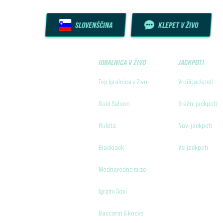
SLOVENŠČINA
KLEPET V ŽIVO
IGRALNICA V ŽIVO
JACKPOTI
Top Igralnica v živo
Vroči jackpoti
Gold Saloon
Srečni jackpoti
Ruleta
Novi jackpoti
Blackjack
Vsi jackpoti
Mednarodne mize
Igralni Šovi
Baccarat & kocke