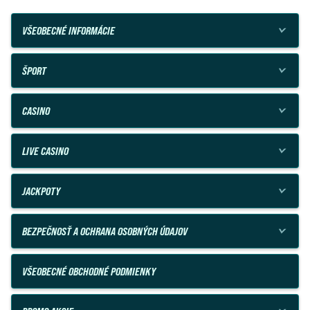
VŠEOBECNÉ INFORMÁCIE
ŠPORT
CASINO
LIVE CASINO
JACKPOTY
BEZPEČNOSŤ A OCHRANA OSOBNÝCH ÚDAJOV
VŠEOBECNÉ OBCHODNÉ PODMIENKY