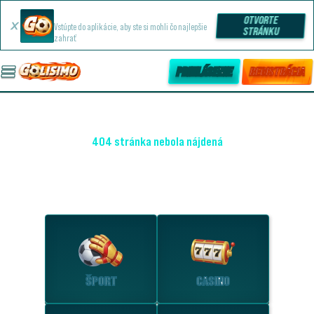
Golisimo Aplikácia
OTVORTE
Vstúpte do aplikácie, aby ste si mohli čo najlepšie
STRÁNKU
zahrať
PRIHLÁSENIE
REGISTRÁCIA
404 stránka nebola nájdená
UPS! TÚTO STRÁNKU NEVIEME NÁJSŤ
Pozrite si najobľúbenejšie sekcie.
ŠPORT
CASINO