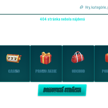
Hry, kategórie,
404 stránka nebola nájdená
UPS! TÚTO STRÁNKU NEVIEME NÁJS
Pozrite si najobľúbenejšie sekcie.
CASINO
PROMO AKCIE
OBCHOD
PO
DOMOVSKÁ STRÁNKA