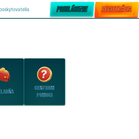
PRIHLÁSENIE
REGISTRÁCIA
 poskytovatelia
Ť
CENTRUM
KLADŇA
POMOCI