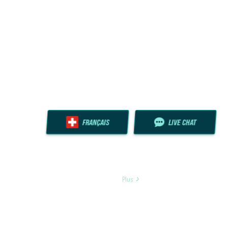
FRANÇAIS
LIVE CHAT
Plus
Ouvrez votre application appareil
photo, visez et restez stable