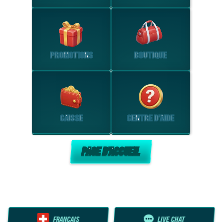
PROMOTIONS
BOUTIQUE
CAISSE
CENTRE D'AIDE
PAGE D'ACCUEIL
FRANÇAIS
LIVE CHAT