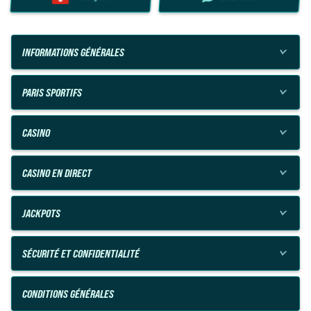
INFORMATIONS GÉNÉRALES
PARIS SPORTIFS
CASINO
CASINO EN DIRECT
JACKPOTS
SÉCURITÉ ET CONFIDENTIALITÉ
CONDITIONS GÉNÉRALES