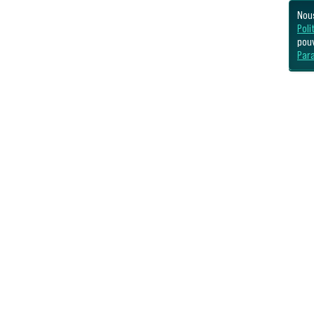
Nous
Poli
pou
Par