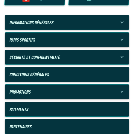
INFORMATIONS GÉNÉRALES
PARIS SPORTIFS
SÉCURITÉ ET CONFIDENTIALITÉ
CONDITIONS GÉNÉRALES
PROMOTIONS
PAIEMENTS
PARTENAIRES