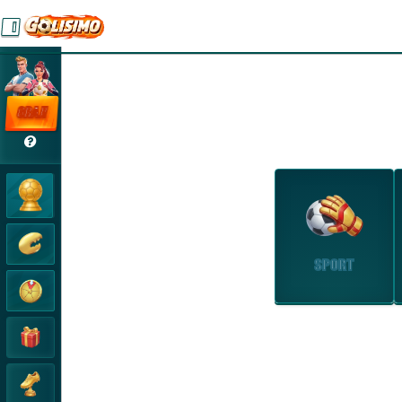
GRAJ!
SPORT