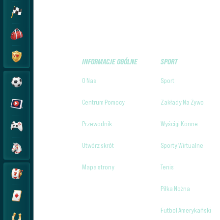
INFORMACJE OGÓLNE
SPORT
O Nas
Sport
Centrum Pomocy
Zakłady Na Żywo
Przewodnik
Wyścigi Konne
Utwórz skrót
Sporty Wirtualne
Mapa strony
Tenis
Piłka Nożna
Futbol Amerykański