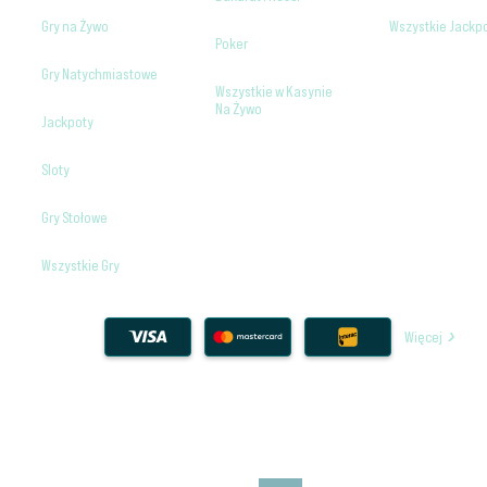
Gry na Żywo
Wszystkie Jackp
Poker
Gry Natychmiastowe
Wszystkie w Kasynie
Na Żywo
Jackpoty
Sloty
Gry Stołowe
Wszystkie Gry
Więcej