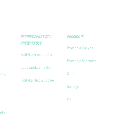
BEZPIECZEŃSTWO I
PROMOCJE
PRYWATNOŚĆ
Promocje Kasyna
Polityka Prywatności
Promocje Sportowe
Odpowiedzialna Gra
poty
Sklep
Polityka Plików Cookie
Turnieje
VIP
oty