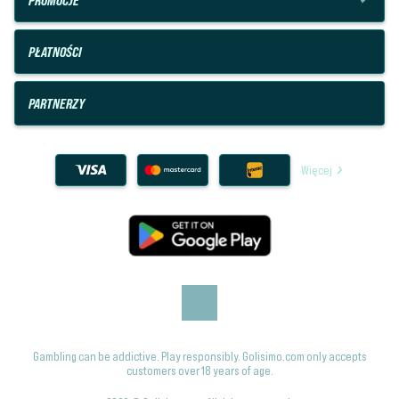
PŁATNOŚCI
PARTNERZY
Więcej
Gambling can be addictive. Play responsibly. Golisimo.com only accepts
customers over 18 years of age.