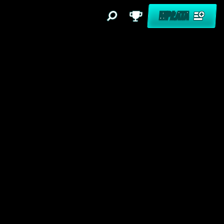
WPŁATA