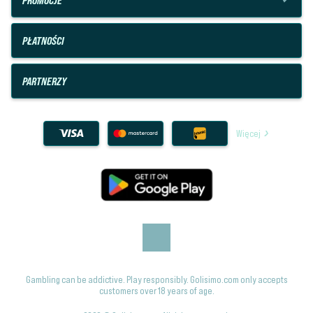
PŁATNOŚCI
PARTNERZY
Więcej
Gambling can be addictive. Play responsibly. Golisimo.com only accepts
customers over 18 years of age.