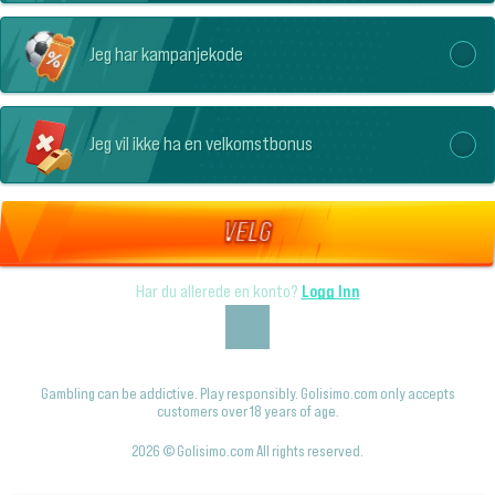
Jeg har kampanjekode
Jeg vil ikke ha en velkomstbonus
VELG
Har du allerede en konto?
Logg Inn
Gambling can be addictive. Play responsibly. Golisimo.com only accepts
customers over 18 years of age.
2026 © Golisimo.com All rights reserved.