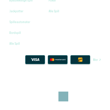
Øyeblikkelige spill
Poker
Jackpotter
Alle Spill
Spilleautomater
Bordspill
Alle Spill
Mer