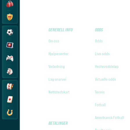
GENERELL INFO
ODDS
Om oss
Odds
Hjelpesenter
Live odds
Veiledning
Hesteveddeløp
Lag snarvei
Virtuelle odds
Nettstedskart
Tennis
Fotball
Amerikansk Fotball
BETALINGER