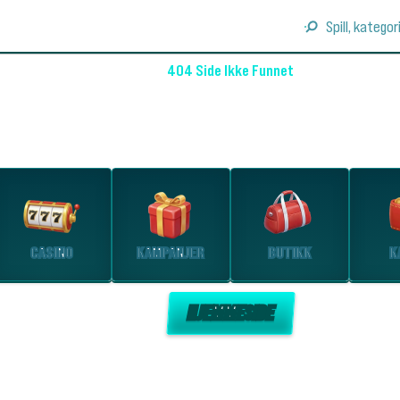
Spill, kategor
404 Side Ikke Funnet
OOPS! VI FINNER IKKE DEN SIDEN
Sjekk ut de mest populære delene.
CASINO
KAMPANJER
BUTIKK
K
HJEMMESIDE