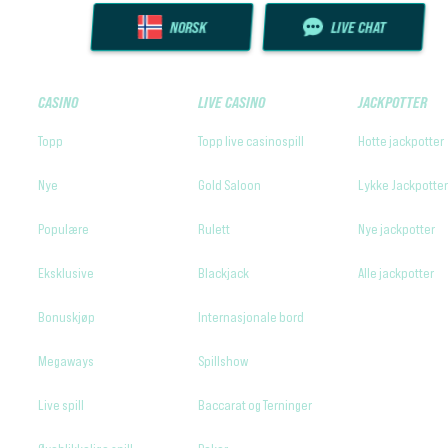
NORSK
LIVE CHAT
CASINO
LIVE CASINO
JACKPOTTER
Topp
Topp live casinospill
Hotte jackpotter
Nye
Gold Saloon
Lykke Jackpotter
Populære
Rulett
Nye jackpotter
Eksklusive
Blackjack
Alle jackpotter
Bonuskjøp
Internasjonale bord
Megaways
Spillshow
Live spill
Baccarat og Terninger