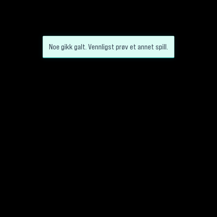
Noe gikk galt. Vennligst prøv et annet spill.