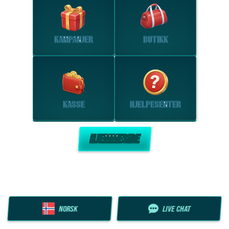
KAMPANJER
BUTIKK
KASSE
HJELPESENTER
HJEMMESIDE
NORSK
LIVE CHAT