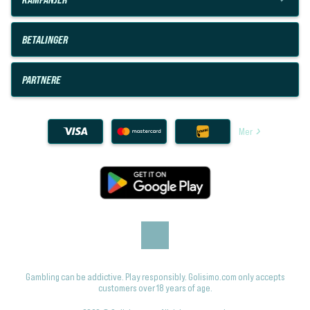
BETALINGER
PARTNERE
Mer
Gambling can be addictive. Play responsibly. Golisimo.com only accepts
customers over 18 years of age.