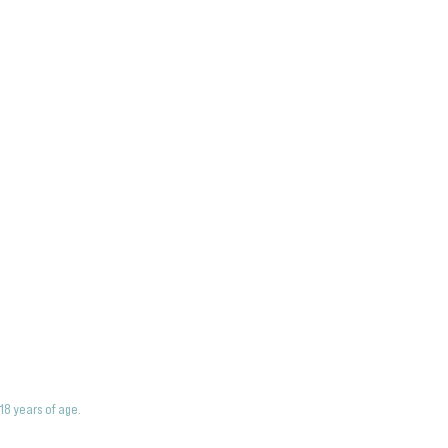
18 years of age.