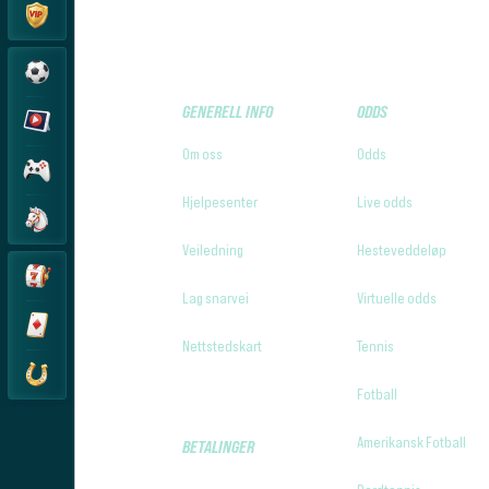
GENERELL INFO
ODDS
Om oss
Odds
Hjelpesenter
Live odds
Veiledning
Hesteveddeløp
Lag snarvei
Virtuelle odds
Nettstedskart
Tennis
Fotball
Amerikansk Fotball
BETALINGER