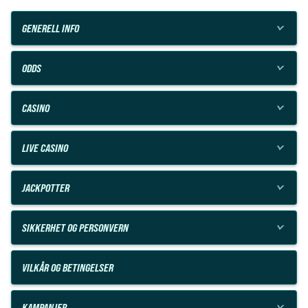
GENERELL INFO
ODDS
CASINO
LIVE CASINO
JACKPOTTER
SIKKERHET OG PERSONVERN
VILKÅR OG BETINGELSER
KAMPANJER