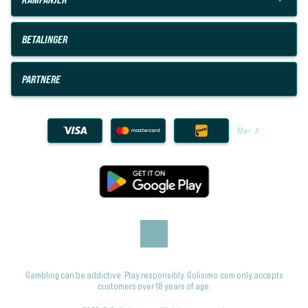
BETALINGER
PARTNERE
Mer
Gambling can be addictive. Play responsibly. Golisimo.com only accepts
customers over 18 years of age.