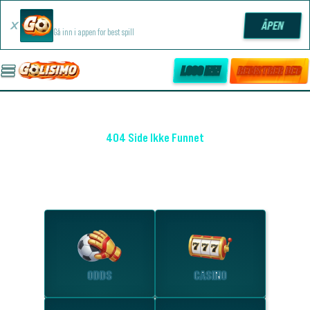
Golisimo App
ÅPEN
Gå inn i appen for best spill
LOGG INN
REGISTRER DEG
404 Side Ikke Funnet
OOPS! VI FINNER IKKE DEN SIDEN
Sjekk ut de mest populære delene.
ODDS
CASINO