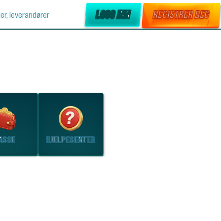
LOGG INN
REGISTRER DEG
ier, leverandører
ASSE
HJELPESENTER