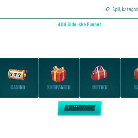
Spill, kategor
404 Side Ikke Funnet
OOPS! VI FINNER IKKE DEN SIDEN
Sjekk ut de mest populære delene.
CASINO
KAMPANJER
BUTIKK
K
HJEMMESIDE