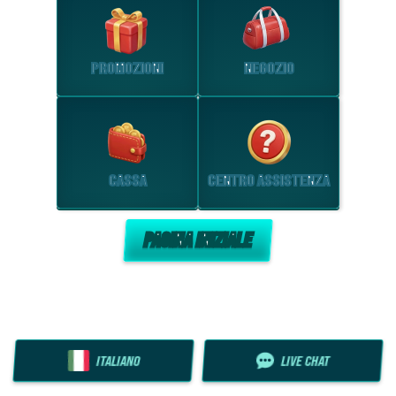
PROMOZIONI
NEGOZIO
CASSA
CENTRO ASSISTENZA
PAGINA INIZIALE
ITALIANO
LIVE CHAT