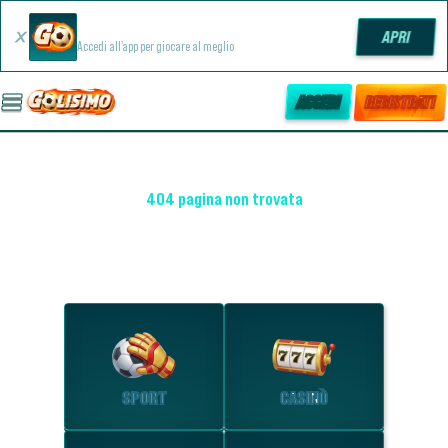
Golisimo App
APRI
Accedi all'app per giocare al meglio
ACCEDI
REGISTRATI
404 pagina non trovata
OPS! NON RIUSCIAMO A TROVARE LA PAGINA
Scopri le sezioni più popolari.
SPORT
CASINÒ