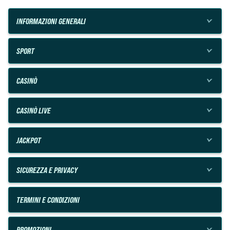
INFORMAZIONI GENERALI
SPORT
CASINÒ
CASINÒ LIVE
JACKPOT
SICUREZZA E PRIVACY
TERMINI E CONDIZIONI
PROMOZIONI