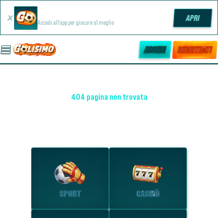
Golisimo App
APRI
Accedi all'app per giocare al meglio
ACCEDI
REGISTRATI
404 pagina non trovata
OPS! NON RIUSCIAMO A TROVARE LA PAGINA
Scopri le sezioni più popolari.
SPORT
CASINÒ