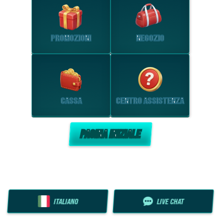
PROMOZIONI
NEGOZIO
CASSA
CENTRO ASSISTENZA
PAGINA INIZIALE
ITALIANO
LIVE CHAT