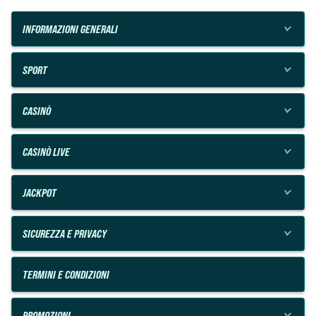
INFORMAZIONI GENERALI
SPORT
CASINÒ
CASINÒ LIVE
JACKPOT
SICUREZZA E PRIVACY
TERMINI E CONDIZIONI
PROMOZIONI