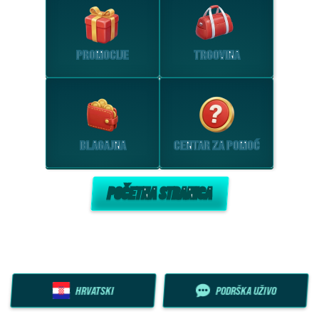
PROMOCIJE
TRGOVINA
BLAGAJNA
CENTAR ZA POMOĆ
POČETNA STRANICA
HRVATSKI
PODRŠKA UŽIVO