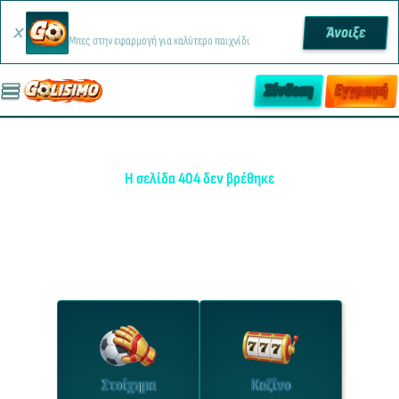
Εφαρμογή Golisimo
Άνοιξε
Μπες στην εφαρμογή για καλύτερο παιχνίδι
Σύνδεση
Εγγραφή
Η σελίδα 404 δεν βρέθηκε
Ουπς! Δεν μπορούμε να βρούμε αυτή τη
σελίδα
Δες τις πιο δημοφιλείς ενότητες.
Στοίχημα
Καζίνο