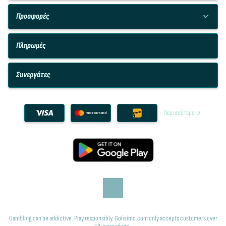
Προσφορές
Πληρωμές
Συνεργάτες
Περισσότερα
Gambling can be addictive. Play responsibly. Golisimo.com only accepts customers over