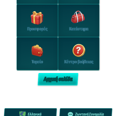
Προσφορές
Κατάστημα
Ταμείο
Κέντρο βοήθειας
Αρχική σελίδα
Ελληνικά
Ζωντανή Συνομιλία