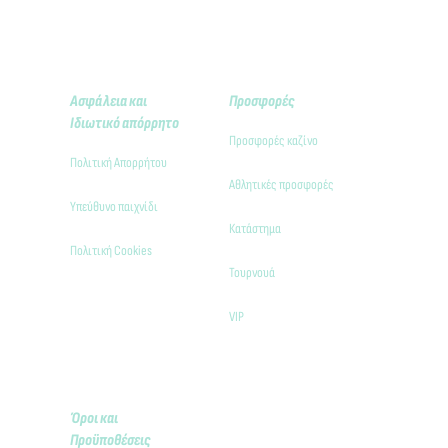
Ασφάλεια και
Προσφορές
Ιδιωτικό απόρρητο
Προσφορές καζίνο
Πολιτική Απορρήτου
Αθλητικές προσφορές
Υπεύθυνο παιχνίδι
Κατάστημα
Πολιτική Cookies
Τουρνουά
VIP
Όροι και
Προϋποθέσεις