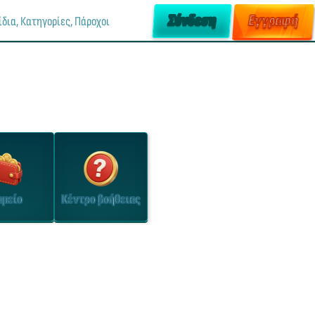
Σύνδεση
Εγγραφή
ίδια, Κατηγορίες, Πάροχοι
 σελίδα
αμείο
Κέντρο βοήθειας