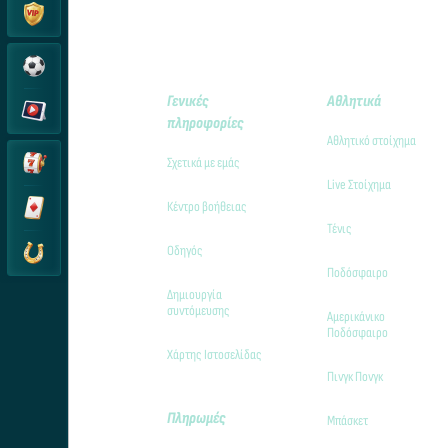
Γενικές
Αθλητικά
πληροφορίες
Αθλητικό στοίχημα
Σχετικά με εμάς
Live Στοίχημα
Κέντρο βοήθειας
Τένις
Οδηγός
Ποδόσφαιρο
Δημιουργία
συντόμευσης
Αμερικάνικο
Ποδόσφαιρο
Χάρτης Ιστοσελίδας
Πινγκ Πονγκ
Πληρωμές
Μπάσκετ