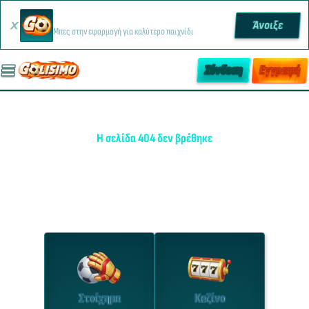
Εφαρμογή Golisimo
Άνοιξε
Μπες στην εφαρμογή για καλύτερο παιχνίδι
Σύνδεση
Εγγραφή
Η σελίδα 404 δεν βρέθηκε
Ουπς! Δεν μπορούμε να βρούμε αυτή τη
σελίδα
Δες τις πιο δημοφιλείς ενότητες.
Στοίχημα
Καζίνο