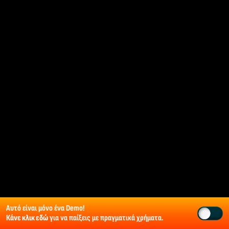
Αυτό είναι μόνο ένα Demo!
Κάνε κλικ εδώ
για να παίξεις με πραγματικά χρήματα.