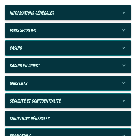
INFORMATIONS GÉNÉRALES
PARIS SPORTIFS
CASINO
CASINO EN DIRECT
GROS LOTS
SÉCURITÉ ET CONFIDENTIALITÉ
CONDITIONS GÉNÉRALES
PROMOTIONS