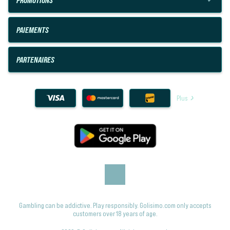
PAIEMENTS
PARTENAIRES
Plus
Gambling can be addictive. Play responsibly. Golisimo.com only accepts
customers over 18 years of age.