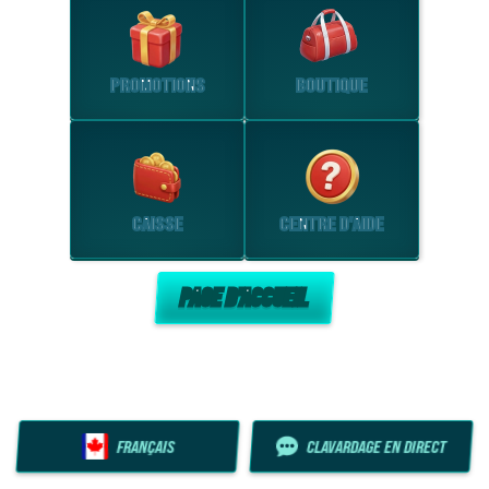
PROMOTIONS
BOUTIQUE
CAISSE
CENTRE D'AIDE
PAGE D'ACCUEIL
FRANÇAIS
CLAVARDAGE EN DIRECT