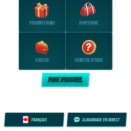
PROMOTIONS
BOUTIQUE
CAISSE
CENTRE D'AIDE
PAGE D'ACCUEIL
FRANÇAIS
CLAVARDAGE EN DIRECT