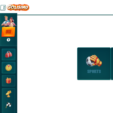
GO!
SPORTS