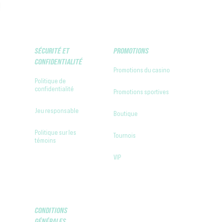
SÉCURITÉ ET
PROMOTIONS
CONFIDENTIALITÉ
Promotions du casino
Politique de
confidentialité
Promotions sportives
Jeu responsable
Boutique
Politique sur les
Tournois
témoins
VIP
CONDITIONS
GÉNÉRALES