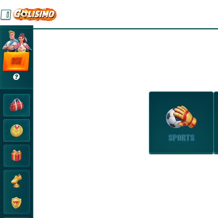
GO!
SPORTS