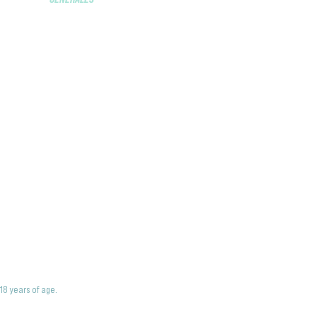
18 years of age.