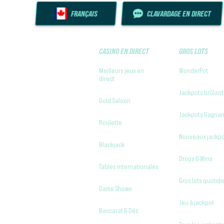
FRANÇAIS
CLAVARDAGE EN DIRECT
CASINO EN DIRECT
GROS LOTS
Meilleurs jeux en
WonderPot
direct
Jackpots brûlant
Gold Saloon
Jackpots Gagnan
Roulette
Nouveaux jackpo
Blackjack
Drops & Wins
Tables internationales
Gros lots quotidi
Game Shows
Jeu à jackpot
Baccarat & Dés