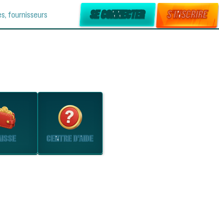
SE CONNECTER
S'INSCRIRE
es, fournisseurs
E.
AISSE
CENTRE D'AIDE