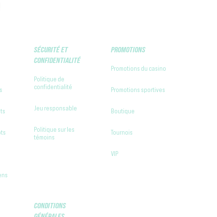
SÉCURITÉ ET
PROMOTIONS
CONFIDENTIALITÉ
Promotions du casino
Politique de
confidentialité
s
Promotions sportives
Jeu responsable
ts
Boutique
Politique sur les
ts
Tournois
témoins
VIP
ens
CONDITIONS
GÉNÉRALES