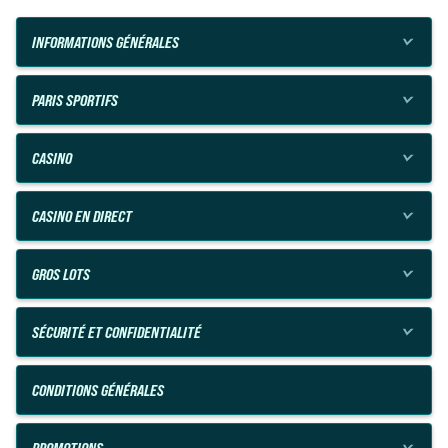
INFORMATIONS GÉNÉRALES
PARIS SPORTIFS
CASINO
CASINO EN DIRECT
GROS LOTS
SÉCURITÉ ET CONFIDENTIALITÉ
CONDITIONS GÉNÉRALES
PROMOTIONS