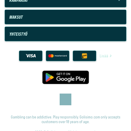
MAKSUT
YHTEISTYÖ
Lisää
Gambling can be addictive. Play responsibly. Golisimo.com only accepts
customers over 18 years of age.