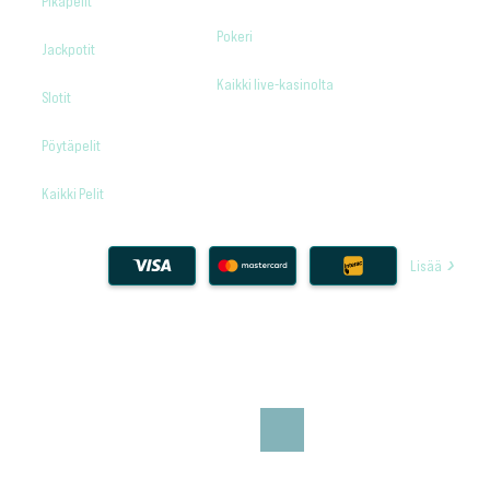
Pikapelit
Pokeri
Jackpotit
Kaikki live-kasinolta
Slotit
Pöytäpelit
Kaikki Pelit
Lisää