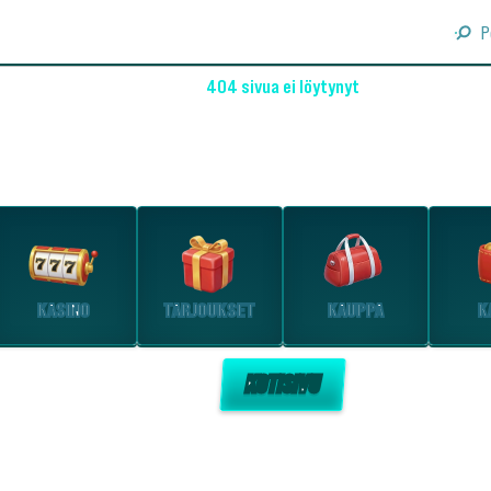
P
404 sivua ei löytynyt
OHO! EMME LÖYTÄNEET SIVUA
Tutustu suosituimpiin osioihin.
KASINO
TARJOUKSET
KAUPPA
K
KOTISIVU