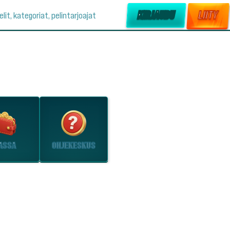
KIRJAUDU
LIITY
elit, kategoriat, pelintarjoajat
ASSA
OHJEKESKUS