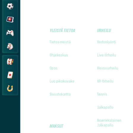
YLEISTÄ TIETOA
URHEILU
Tietoa meistä
Vedonlyönti
Ohjekeskus
Live-Urheilu
Opas
Hevosurheilu
Luo pikakuvake
VR-Urheilu
Sivustokartta
Tennis
Jalkapallo
Amerikkalainen
Jalkapallo
MAKSUT