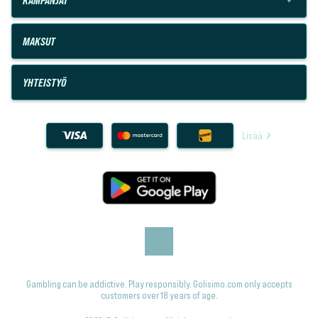
MAKSUT
YHTEISTYÖ
Lisää
Gambling can be addictive. Play responsibly. Golisimo.com only accepts
customers over 18 years of age.