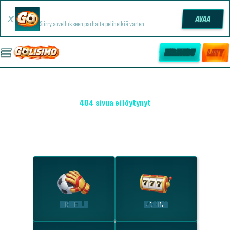
Golisimo -sovellus
AVAA
Siirry sovellukseen parhaita pelihetkiä varten
KIRJAUDU
LIITY
404 sivua ei löytynyt
OHO! EMME LÖYTÄNEET SIVUA
Tutustu suosituimpiin osioihin.
URHEILU
KASINO