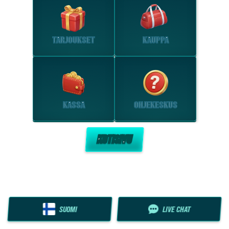
TARJOUKSET
KAUPPA
KASSA
OHJEKESKUS
KOTISIVU
SUOMI
LIVE CHAT