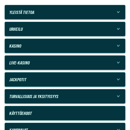
YLEISTÄ TIETOA
URHEILU
KASINO
LIVE-KASINO
JACKPOTIT
TURVALLISUUS JA YKSITYISYYS
KÄYTTÖEHDOT
KAMPANJAT