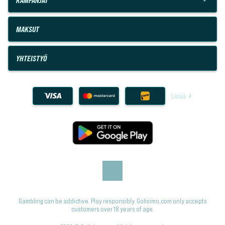
MAKSUT
YHTEISTYÖ
Lisää
Gambling can be addictive. Play responsibly. Golisimo.com only accepts
customers over 18 years of age.