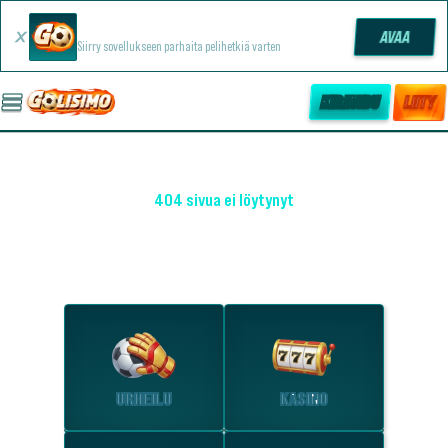
Golisimo -sovellus
AVAA
Siirry sovellukseen parhaita pelihetkiä varten
KIRJAUDU
LIITY
404 sivua ei löytynyt
OHO! EMME LÖYTÄNEET SIVUA
Tutustu suosituimpiin osioihin.
URHEILU
KASINO