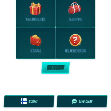
TARJOUKSET
KAUPPA
KASSA
OHJEKESKUS
KOTISIVU
SUOMI
LIVE CHAT