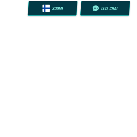
SUOMI
LIVE CHAT