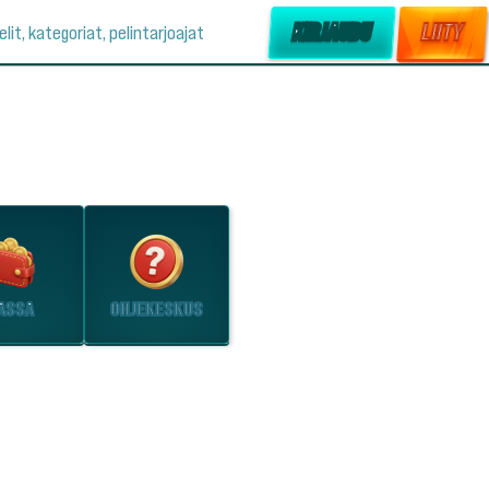
KIRJAUDU
LIITY
elit, kategoriat, pelintarjoajat
ASSA
OHJEKESKUS