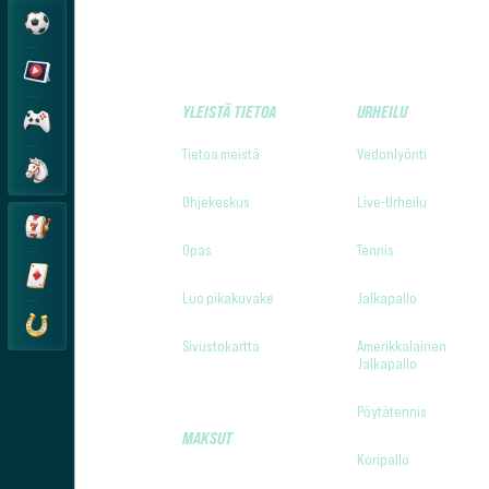
YLEISTÄ TIETOA
URHEILU
Tietoa meistä
Vedonlyönti
Ohjekeskus
Live-Urheilu
Opas
Tennis
Luo pikakuvake
Jalkapallo
Sivustokartta
Amerikkalainen
Jalkapallo
Pöytätennis
MAKSUT
Koripallo