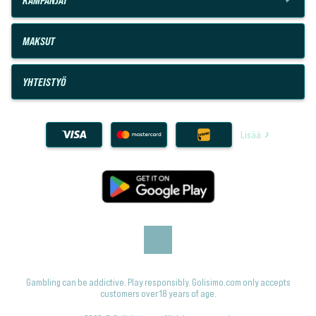
MAKSUT
YHTEISTYÖ
Lisää
Gambling can be addictive. Play responsibly. Golisimo.com only accepts
customers over 18 years of age.