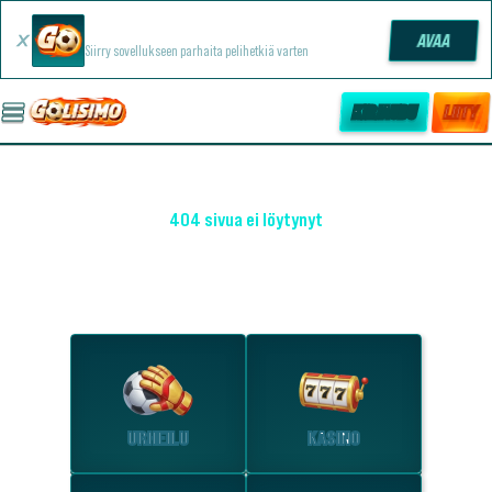
Golisimo -sovellus
AVAA
Siirry sovellukseen parhaita pelihetkiä varten
KIRJAUDU
LIITY
404 sivua ei löytynyt
OHO! EMME LÖYTÄNEET SIVUA
Tutustu suosituimpiin osioihin.
URHEILU
KASINO