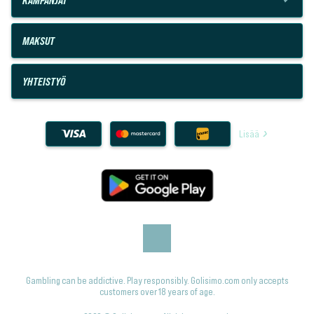
MAKSUT
YHTEISTYÖ
Lisää
Gambling can be addictive. Play responsibly. Golisimo.com only accepts
customers over 18 years of age.