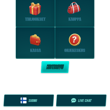
TARJOUKSET
KAUPPA
KASSA
OHJEKESKUS
KOTISIVU
SUOMI
LIVE CHAT