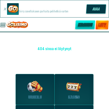
Golisimo -sovellus
AVAA
Siirry sovellukseen parhaita pelihetkiä varten
KIRJAUDU
LIITY
404 sivua ei löytynyt
OHO! EMME LÖYTÄNEET SIVUA
Tutustu suosituimpiin osioihin.
URHEILU
KASINO