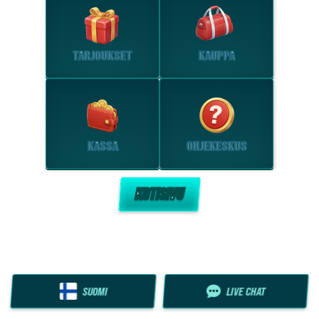
TARJOUKSET
KAUPPA
KASSA
OHJEKESKUS
KOTISIVU
SUOMI
LIVE CHAT