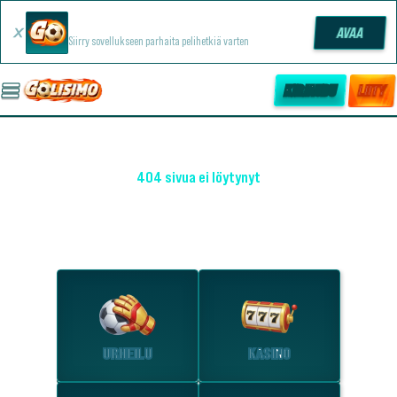
Golisimo -sovellus
AVAA
Siirry sovellukseen parhaita pelihetkiä varten
KIRJAUDU
LIITY
404 sivua ei löytynyt
OHO! EMME LÖYTÄNEET SIVUA
Tutustu suosituimpiin osioihin.
URHEILU
KASINO